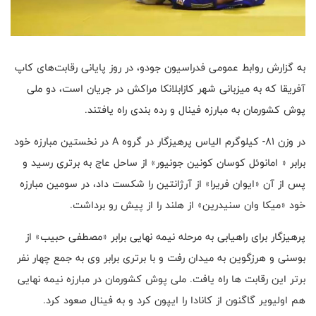
به گزارش روابط عمومی فدراسیون جودو، در روز پایانی رقابت‌های کاپ
آفریقا که به میزبانی شهر کازابلانکا مراکش در جریان است، دو ملی
پوش کشورمان به مبارزه فینال و رده بندی راه یافتند.
در وزن ۸۱- کیلوگرم الیاس پرهیزگار در گروه A در نخستین مبارزه خود
برابر « امانوئل کوسان کونین جونیور» از ساحل عاج به برتری رسید و
پس از آن «ایوان فریرا» از آرژانتین را شکست داد، در سومین مبارزه
خود «میکا وان سنیدرین» از هلند را از پیش رو برداشت.
پرهیزگار برای راهیابی به مرحله نیمه نهایی برابر «مصطفی حبیب» از
بوسنی و هرزگوین به میدان رفت و با برتری برابر وی به جمع چهار نفر
برتر این رقابت ها راه یافت. ملی پوش کشورمان در مبارزه نیمه نهایی
هم اولیویر گاگنون از کانادا را ایپون کرد و به فینال صعود کرد.