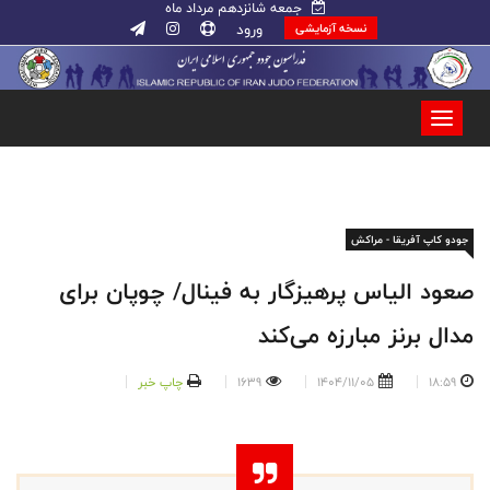
جمعه شانزدهم مرداد ماه
ورود
نسخه آزمایشی
جودو کاپ آفریقا - مراکش
صعود الیاس پرهیزگار به فینال/ چوپان برای
مدال برنز مبارزه می‌کند
18:59
1404/11/05
1639
چاپ خبر