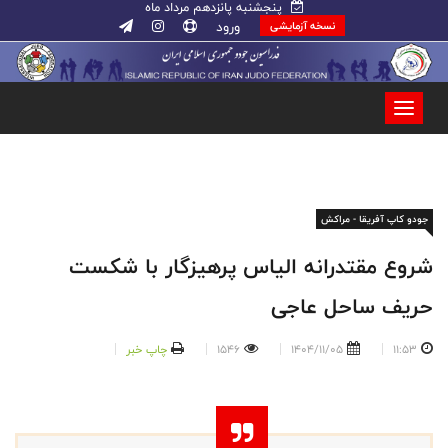
پنجشنبه پانزدهم مرداد ماه
ورود
نسخه آزمایشی
جودو کاپ آفریقا - مراکش
شروع مقتدرانه الیاس پرهیزگار با شکست
حریف ساحل عاجی
11:53
1404/11/05
1546
چاپ خبر