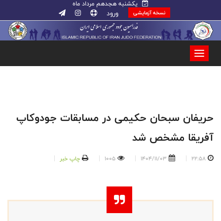
یکشنبه هجدهم مرداد ماه
ورود
نسخه آزمایشی
حریفان سبحان حکیمی در مسابقات جودو‌کاپ
آفریقا مشخص شد
22:58
1404/11/03
1005
چاپ خبر