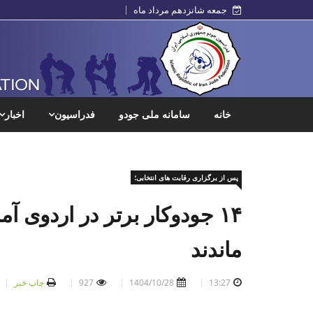
جمعه شانزدهم مرداد ماه
خانه
سامانه ملی جودو
فدراسیون
اخبار
پس از برگزاری رقابت های انتخابی؛
۱۴ جودوکار برتر در اردوی آ
ماندند
13:27
1404/10/28
927
چاپ خبر