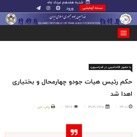
شنبه هفدهم مرداد ماه
ورود
نسخه آزمایشی
با حضور قائدامینی در فدراسیون؛
حکم رئیس هیات جودو چهارمحال و بختیاری
اهدا شد
23:01
1404/09/10
9628
چاپ خبر