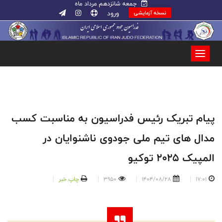
جمعه شانزدهم مرداد ماه
ورود
نسخه آزمایشی
پیام تبریک رئیس فدراسیون به مناسبت کسب
مدال های تیم ملی جودوی ناشنوایان در
المپیک ۲۰۲۵ توکیو
17:01
1404/08/28
3950
چاپ خبر