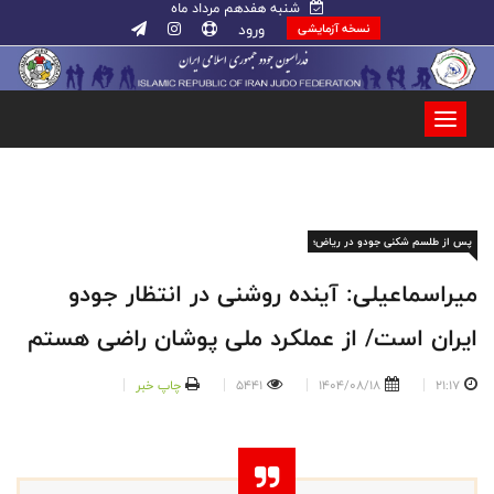
شنبه هفدهم مرداد ماه
ورود
نسخه آزمایشی
پس از طلسم شکنی جودو در ریاض؛
میراسماعیلی: آینده روشنی در انتظار جودو
ایران است/ از عملکرد ملی پوشان راضی هستم
21:17
1404/08/18
5441
چاپ خبر