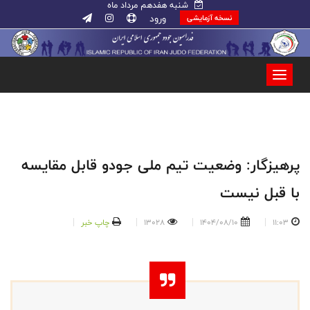
شنبه هفدهم مرداد ماه
ورود
نسخه آزمایشی
پرهیزگار: وضعیت تیم ملی جودو قابل مقایسه
با قبل نیست
11:03
1404/08/10
13028
چاپ خبر