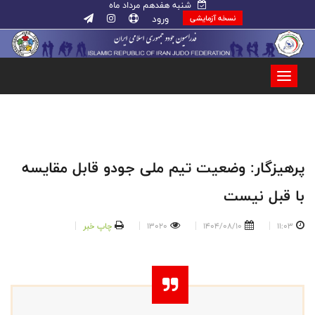
شنبه هفدهم مرداد ماه
ورود
نسخه آزمایشی
پرهیزگار: وضعیت تیم ملی جودو قابل مقایسه
با قبل نیست
11:03
1404/08/10
13020
چاپ خبر