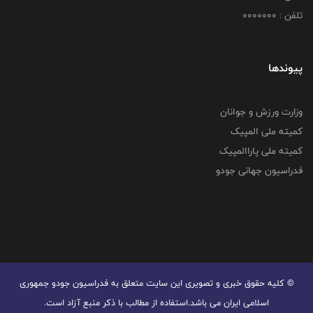
تلفن : 0000000
پیوندها
وزارت ورزش و جوانان
کمیته ملی المپیک
کمیته ملی پاراالمپیک
فدراسیون جهانی جودو
© کليه حقوق خبری و تصويری اين سايت متعلق به فدراسیون جودو جمهوری
اسلامی ایران می باشد.استفاده از مطالب با ذكر منبع آزاد است.