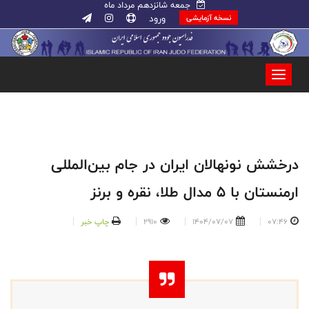
جمعه شانزدهم مرداد ماه
ورود
نسخه آزمایشی
درخشش نونهالان ایران در جام بین‌المللی
ارمنستان با ۵ مدال طلا، نقره و برنز
07:46
1404/07/07
2910
چاپ خبر