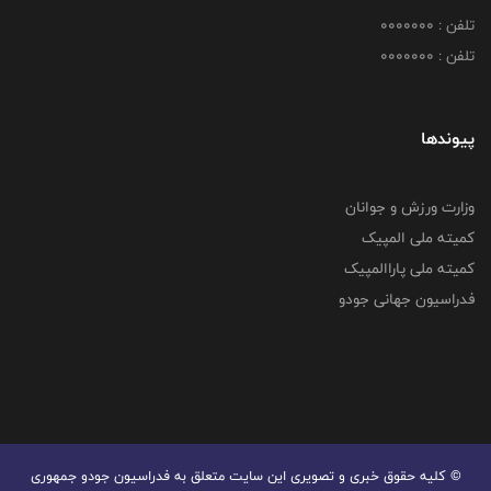
تلفن : 0000000
تلفن : 0000000
پیوندها
وزارت ورزش و جوانان
کمیته ملی المپیک
کمیته ملی پاراالمپیک
فدراسیون جهانی جودو
© کليه حقوق خبری و تصويری اين سايت متعلق به فدراسیون جودو جمهوری