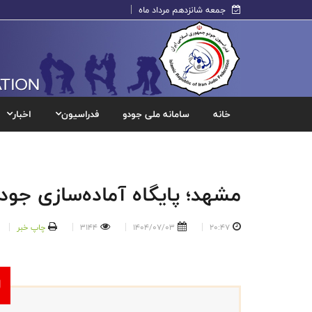
جمعه شانزدهم مرداد ماه
خانه
سامانه ملی جودو
فدراسیون
اخبار
مشهد؛ پایگاه آماده‌سازی جود
20:47
1404/07/03
3144
چاپ خبر