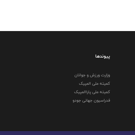
پیوندها
وزارت ورزش و جوانان
کمیته ملی المپیک
کمیته ملی پاراالمپیک
فدراسیون جهانی جودو