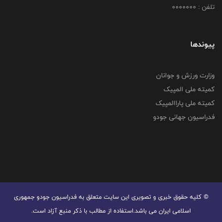
تلفن : 0000000
پیوندها
وزارت ورزش و جوانان
کمیته ملی المپیک
کمیته ملی پاراالمپیک
فدراسیون جهانی جودو
© کليه حقوق خبری و تصويری اين سايت متعلق به فدراسیون جودو جمهوری
اسلامی ایران می باشد.استفاده از مطالب با ذكر منبع آزاد است.