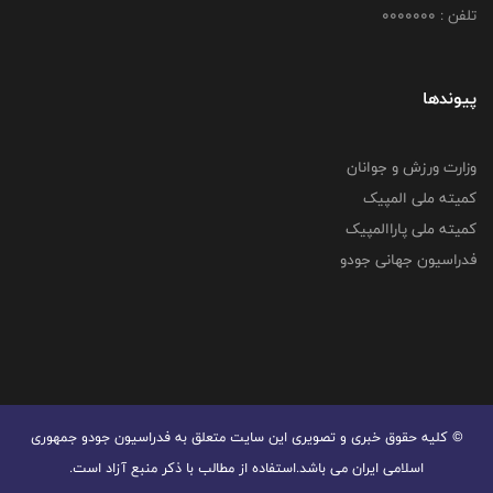
تلفن : 0000000
پیوندها
وزارت ورزش و جوانان
کمیته ملی المپیک
کمیته ملی پاراالمپیک
فدراسیون جهانی جودو
© کليه حقوق خبری و تصويری اين سايت متعلق به فدراسیون جودو جمهوری
اسلامی ایران می باشد.استفاده از مطالب با ذكر منبع آزاد است.