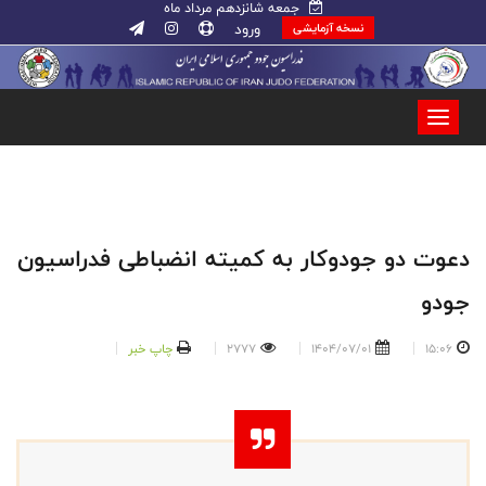
جمعه شانزدهم مرداد ماه
ورود
نسخه آزمایشی
دعوت دو جودوکار به کمیته انضباطی فدراسیون
جودو
15:06
1404/07/01
2777
چاپ خبر