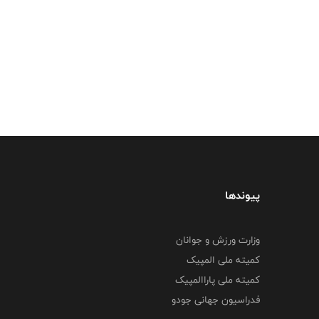
پیوندها
وزارت ورزش و جوانان
کمیته ملی المپیک
کمیته ملی پاراالمپیک
فدراسیون جهانی جودو