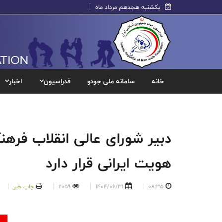
یکشنبه هجدهم مرداد ماه
خانه
سامانه ملی جودو
فدراسیون
اخبار
دبیر شورای عالی انقلاب فره
هویت ایرانی قرار دارد
08:35
1404/06/31
2059
چاپ خبر