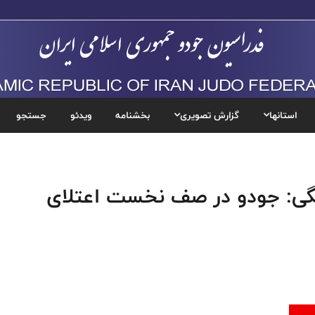
استانها
گزارش تصویری
بخشنامه
ویدئو
جستجو
نگی: جودو در صف نخست اعتلای