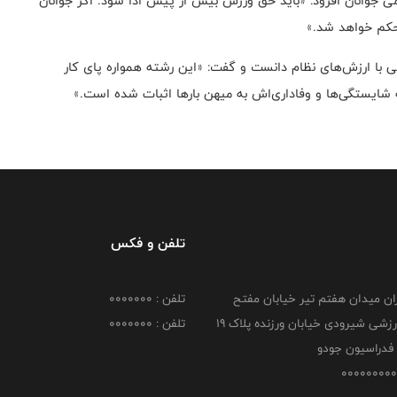
ی جوانان افزود: «باید حق ورزش بیش از پیش ادا شود. اگر جوانان
حکم خواهد شد.»
ی با ارزش‌های نظام دانست و گفت: «این رشته همواره پای کار
 شایستگی‌ها و وفاداری‌اش به میهن بارها اثبات شده است.»
تلفن و فکس
هران میدان هفتم تیر خیابان مفتح
تلفن : 0000000
مجموعه ورزشی شیرودی خیابان ورزنده پلاک ۱۹
تلفن : 0000000
فدراسیون جودو