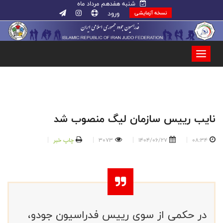
شنبه هفدهم مرداد ماه
ورود
نسخه آزمایشی
نایب رییس سازمان لیگ منصوب شد
08:34
1404/06/27
3073
چاپ خبر
در حکمی از سوی رییس فدراسیون جودو،