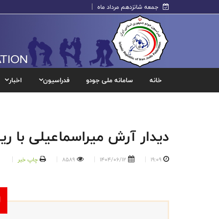
جمعه شانزدهم مرداد ماه
خانه
سامانه ملی جودو
فدراسیون
اخبار
دیدار آرش میراسماعیلی با 
19:09
1404/06/12
8589
چاپ خبر