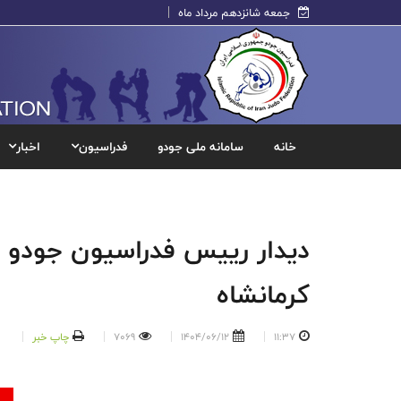
جمعه شانزدهم مرداد ماه
خانه
سامانه ملی جودو
فدراسیون
اخبار
دیدار رییس فدراسیون جودو 
کرمانشاه
11:37
1404/06/12
7069
چاپ خبر