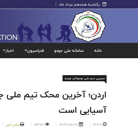
یکشنبه هجدهم مرداد ماه
خانه
سامانه ملی جودو
فدراسیون
اخبار
سرمربی تیم ملی نوجوانان جودو:
اردن؛ آخرین محک تیم ملی جو
آسیایی است
14:38
1404/05/28
15352
چاپ خبر