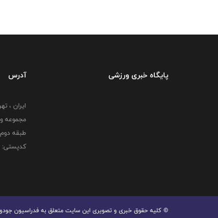
پایگاه خبری ورزشی
آدرس
ایران ، ت
طبقه دوم 
کدپستی: 000000000
© کليه حقوق خبری و تصويری اين سايت متعلق به فدراسیون جودو جم