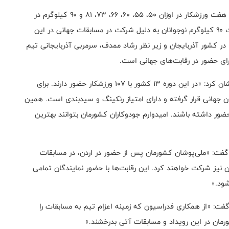
وی افزود: «تیم ملی نوجوانان ایران با ترکیب کامل و حضور هفت ورزشکار در اوزان ۵۰، ۵۵، ۶۰، ۶۶، ۷۳، ۸۱ و ۹۰ کیلوگرم در
این مسابقات شرکت خواهد کرد. پوریا بناییان در وزن مثبت ۹۰ کیلوگرم نوجوانان به دلیل شرکت در مسابقات جهانی در این
در کشور آذربایجان و زیر نظر رشاد ممدف، سرمربی آذربایجانی تیم
برای حضور در رقابت‌های جهانی است.
سرمربی تیم ملی نوجوانان درخصوص سطح رقابت‌ها خاطرنشان کرد: «در این دوره ۱۳ کشور با ۱۰۷ ورزشکار حضور دارند. برای
جهانی قرار گرفته و دارای امتیاز رنکینگ و سیدبندی است. همین
ر داشته باشند. امیدوارم جودوکاران کشورمان بتوانند بهترین
یز گفت: «ملی‌پوشان کشورمان پس از حضور در اردن، در مسابقات
 نیز شرکت خواهند کرد. این رقابت‌ها با حضور نمایندگان تمامی
شود.»
فت: «از همکاری فدراسیون که زمینه اعزام تیم به مسابقات را
رمان در این رویداد و مسابقات آتی بدرخشند.»