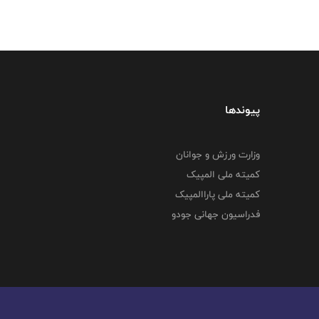
پیوندها
وزارت ورزش و جوانان
کمیته ملی المپیک
کمیته ملی پاراالمپیک
فدراسیون جهانی جودو