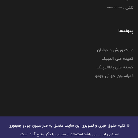
تلفن : 0000000
پیوندها
وزارت ورزش و جوانان
کمیته ملی المپیک
کمیته ملی پاراالمپیک
فدراسیون جهانی جودو
© کليه حقوق خبری و تصويری اين سايت متعلق به فدراسیون جودو جمهوری
اسلامی ایران می باشد.استفاده از مطالب با ذكر منبع آزاد است.