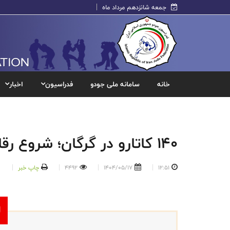
جمعه شانزدهم مرداد ماه
خانه
سامانه ملی جودو
فدراسیون
اخبار
۱۴۰ کاتارو در گرگان؛ شروع رقابت برای بلیت جهانی فرانسه
12:51
1404/05/17
4492
چاپ خبر