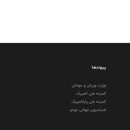
پیوندها
وزارت ورزش و جوانان
کمیته ملی المپیک
کمیته ملی پاراالمپیک
فدراسیون جهانی جودو