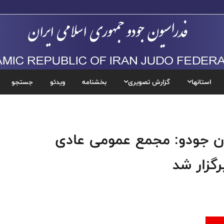
استانها
گزارش تصویری
بخشنامه
ویدئو
جستجو
با حضور نایب رئیس فدراسیون جودو: ‎مجمع عمومی عادی
گزار شد