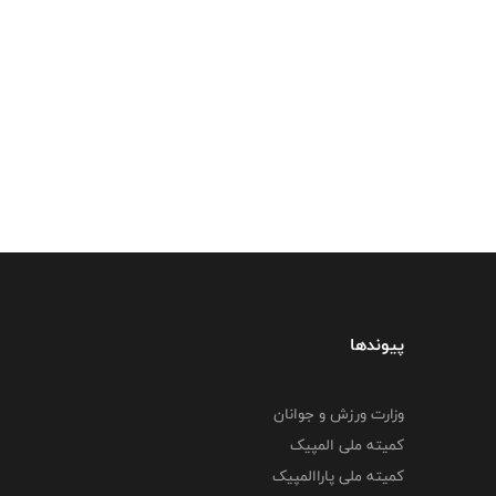
پیوندها
وزارت ورزش و جوانان
کمیته ملی المپیک
کمیته ملی پاراالمپیک