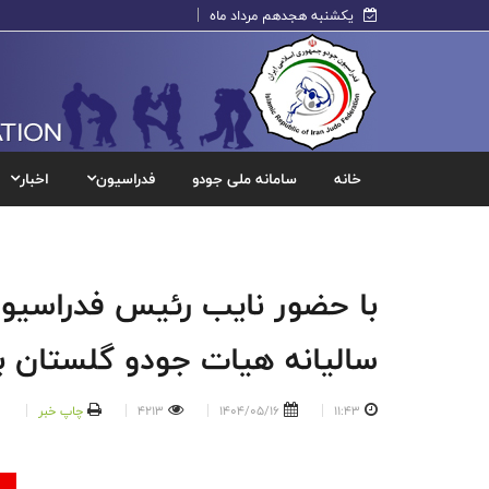
یکشنبه هجدهم مرداد ماه
خانه
سامانه ملی جودو
فدراسیون
اخبار
سالیانه هیات جودو گلستان بر
11:43
1404/05/16
4213
چاپ خبر