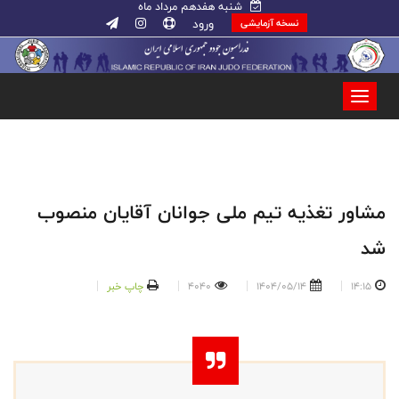
شنبه هفدهم مرداد ماه
ورود
نسخه آزمایشی
مشاور تغذیه تیم ملی جوانان آقایان منصوب
شد
14:15
1404/05/14
4040
چاپ خبر