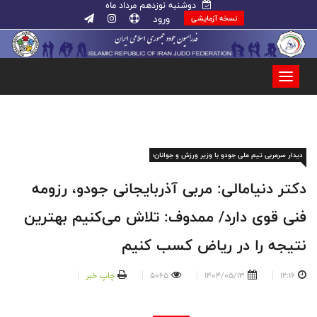
دوشنبه نوزدهم مرداد ماه
ورود
نسخه آزمایشی
دیدار سرمربی تیم ملی جودو با وزیر ورزش و جوانان؛
دکتر دنیامالی: مربی آذربایجانی جودو، رزومه
فنی قوی دارد/ ممدوف: تلاش می‌کنیم بهترین
نتیجه را در ریاض کسب کنیم
12:16
1404/05/13
5065
چاپ خبر