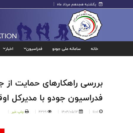
یکشنبه هجدهم مرداد ماه
خانه
سامانه ملی جودو
فدراسیون
اخبار
بررسی راهکارهای حمایت از ج
فدراسیون جودو با مدیرکل او
11:01
1404/05/12
4369
چاپ خبر