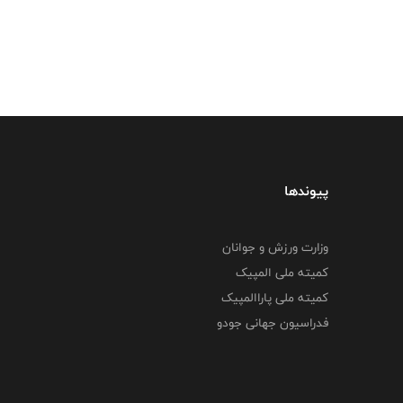
پیوندها
وزارت ورزش و جوانان
کمیته ملی المپیک
کمیته ملی پاراالمپیک
فدراسیون جهانی جودو