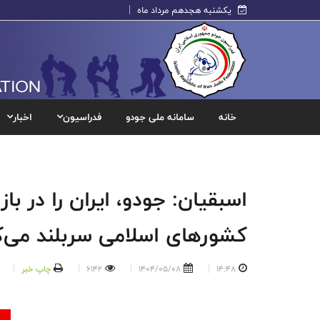
یکشنبه هجدهم مرداد ماه
خانه
سامانه ملی جودو
فدراسیون
اخبار
اسبقیان: جودو، ایران را در با
کشورهای اسلامی سربلند می‌ک
14:48
1404/05/08
6142
چاپ خبر