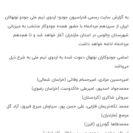
‎به گزارش سایت رسمی فدراسیون جودو؛ اردوی تیم ملی جودو نونهالان
ایران از سیزدهم مردادماه با حضور هجده جودوکار منتخب به میزبانی
شهرستان چالوس در استان مازندران آغاز خواهد شد و تا هجدهم
مرداد‌ماه ادامه خواهد داشت.
اسامی جودوکاران نونهال دعوت شده به اردوی تیم ملی به شرح ذیل
می‌باشد:
امیرحسین مرادی، امیرحسام وفائی (خراسان شمالی)
محمدجواد اسدپور، امیرعلی خاکدوست (خراسان رضوی)
سر‌وش شاکری (کردستان)
محمد تکه،نریمان فارابی، علی حسن پور، سیاوش میرج فیروز، آراد گل
مرصع (مارندران)
محمدطاها گودرزی (البرز)
ارسلان حراجچی، محمد حسین سلطانی (اصفهان)