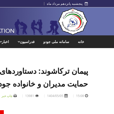
پنجشنبه پانزدهم مرداد ماه
خانه
سامانه ملی جودو
فدراسیون
اخبار
پیمان ترکاشوند: دستاوردهای
حمایت مدیران و خانواده جودو
15:08
1404/05/05
13981
چاپ خبر