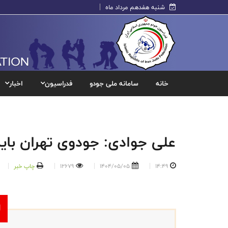
شنبه هفدهم مرداد ماه
خانه
سامانه ملی جودو
فدراسیون
اخبار
علی جوادی: جودوی تهران باید
14:49
1404/05/05
12679
چاپ خبر