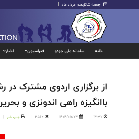
جمعه شانزدهم مرداد ماه
خانه
سامانه ملی جودو
فدراسیون
اخبار
از برگزاری اردوی مشترک در 
باانگیزه راهی اندونزی و بحری
13:37
1404/05/03
3562
چاپ خبر