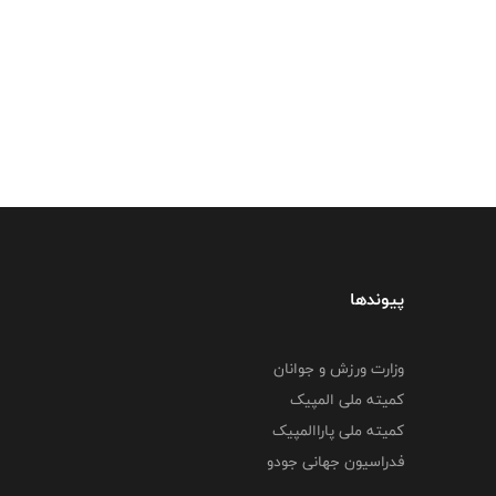
پیوندها
وزارت ورزش و جوانان
کمیته ملی المپیک
کمیته ملی پاراالمپیک
فدراسیون جهانی جودو