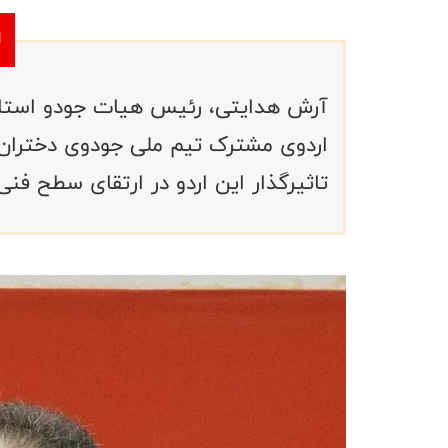
آرش هدایتی، رئیس هیات جودو استان گ
اردوی مشترک تیم ملی جودوی دختران ن
تاثیرگذار این اردو در ارتقای سطح فنی