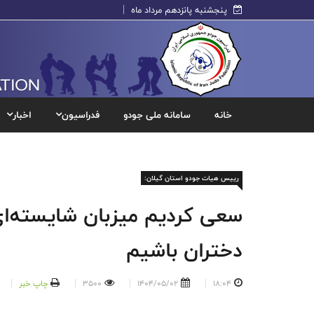
پنجشنبه پانزدهم مرداد ماه
خانه
سامانه ملی جودو
فدراسیون
اخبار
رییس هیات جودو استان گیلان:
سعی کردیم میزبان شایسته‌ای
دختران باشیم
18:04
1404/05/02
3500
چاپ خبر