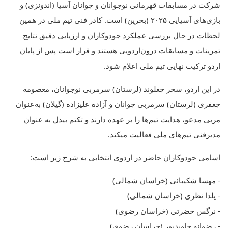
شرکت در مسابقات قهرمانی نوجوانان و جوانان آسیا (اندونزی) و
بازی‌های آسیایی ۲۰۲۵ (بحرین) است. کادر فنی تیم ملی در همین
لحظات در حال بررسی عملکرد جودوکاران و ارزیابی دقیق نتایج
تمرینات و مسابقات درون‌اردویی هستند و قرار است پس از پایان
اردو ترکیب نهایی تیم ملی اعلام شود.
در این اردو، سحر چغلوند (لرستان) سرمربی نوجوانان، معصومه
جعفری (لرستان) سرمربی جوانان و آزاده علیزاده (گیلان) به‌عنوان
مربی مدعو، هدایت تیم‌ها را بر عهده دارند و تکتم بیدل به عنوان
مدیرفنی تیم‌های ملی فعالیت میکند.
اسامی جودوکاران حاضر در اردوی انتخابی به شرح زیر است:
- مهسا شکیبائی (خراسان شمالی)
- یلدا نظری (خراسان شمالی)
- نرگس حضرتی (خراسان رضوی)
- رضوانه جاویدپور (خراسان رضوی)