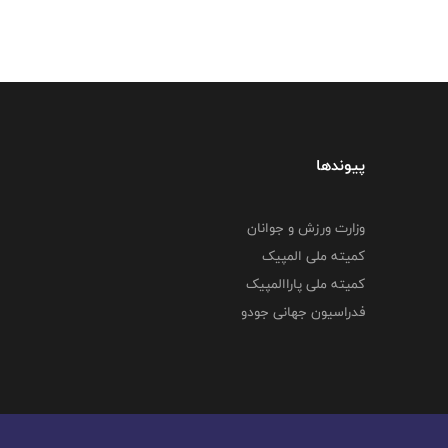
پیوندها
وزارت ورزش و جوانان
کمیته ملی المپیک
کمیته ملی پاراالمپیک
فدراسیون جهانی جودو