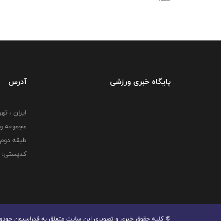
پایگاه خبری ورزشی
آدرس
ایران ، ت
طبقه دوم 
کدپستی: 000000000
© کليه حقوق خبری و تصويری اين سايت متعلق به فدراسیون جودو جم