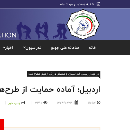
شنبه هفدهم مرداد ماه
خانه
سامانه ملی جودو
فدراسیون
اخبار
در دیدار رییس فدراسیون و مدیرکل ورزش اردبیل مطرح شد:
اردبیل؛ آماده حمایت از طرح‌
15:57
1404/04/31
3290
چاپ خبر