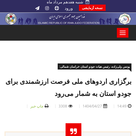
شنبه هفدهم مرداد ماه
ورود
نسخه آزمایشی
یونس ولی‌زاده، رئیس هیات جودو استان خراسان شمالی:
برگزاری اردوهای ملی فرصت ارزشمندی برای
جودو استان به شمار می‌رود
14:49
1404/04/27
3308
چاپ خبر