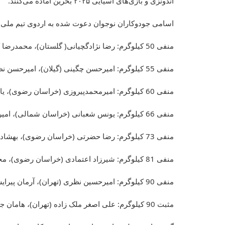
اندونزی و بازی‌های آسیایی ۲۰۲۵ بحرین آماده می‌کنند.
اسامی جودوکاران نوجوان دعوت شده به اردوی تیم ملی 
منفی 50 کیلوگرم: رضا نژادگچیانی( گلستان)، محمدرضا کاظمی (البرز)
منفی 55 کیلوگرم: امیرحسن چگینی (گیلان)، امیرحسن نظری (خراسان شمالی)، طهماسب طهماسبی (خراسان شمالی)
منفی 60 کیلوگرم: امیرمحمدپیروزی (خراسان رضوی)، یاسین پرهیزگار (خراسان رضوی)، رضا قلی زاده (اردبیل)
منفی 66 کیلوگرم: یونس شعبانی (خراسان شمالی)، امیرعلی اسماعیلی (یزد)، سید عارف احمدی (اصفهان)
منفی 73 کیلوگرم: رضا حضرتی (خراسان رضوی)، بهشاد شکارچی (قم)، سبحان حکیمی (خراسان رضوی)
منفی 81 کیلوگرم: شیرزاد اعتمادی (خراسان رضوی)، محمد برفراز (خراسان شمالی)، حسین نوین (تهران)
منفی 90 کیلوگرم: امیرحسین نظری (تهران)، آرمان پیرایش (آذربایجان شرقی)
مثبت 90 کیلوگرم: علی اصغر ملک زاده (تهران)، هامان جعفرزاده (مازندارن)