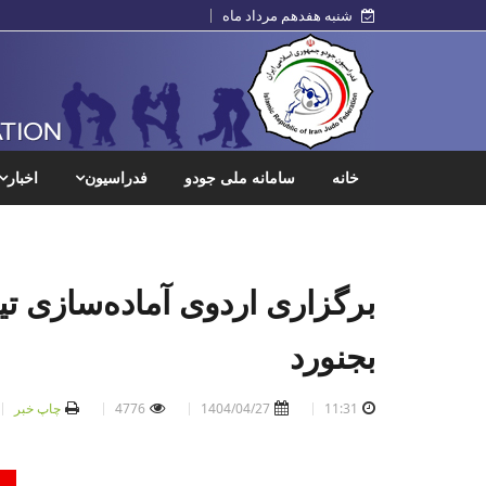
شنبه هفدهم مرداد ماه
خانه
سامانه ملی جودو
فدراسیون
اخبار
برگزاری اردوی آماده‌سازی تی
بجنورد
11:31
1404/04/27
4776
چاپ خبر