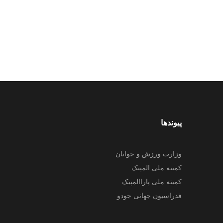
پیوندها
وزارت ورزش و جوانان
کمیته ملی المپیک
کمیته ملی پاراالمپیک
فدراسیون جهانی جودو