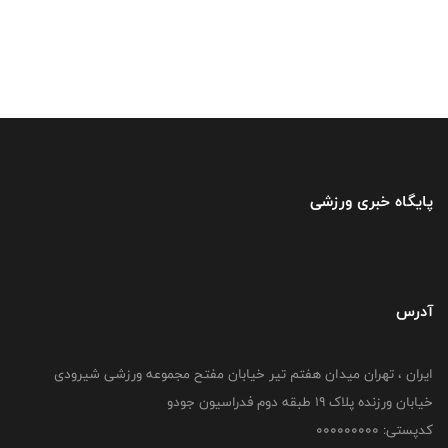
پایگاه خبری ورزشی
آدرس
ایران ، تهران میدان هفتم تیر خیابان مفتح مجموعه ورزشی شیرودی
خیابان ورزنده پلاک ۱۹ طبقه دوم فدراسیون جودو
کدپستی: 000000000