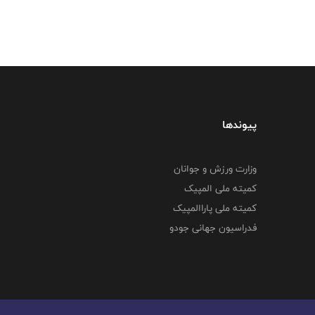
پیوندها
وزارت ورزش و جوانان
کمیته ملی المپیک
کمیته ملی پاراالمپیک
فدراسیون جهانی جودو