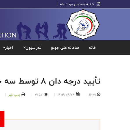
شنبه هفدهم مرداد ماه
خانه
سامانه ملی جودو
فدراسیون
اخبار
تأیید درجه دان ۸ توسط سه چهره برجسته جودوی ایران
16:29
1404/04/24
4057
چاپ خبر