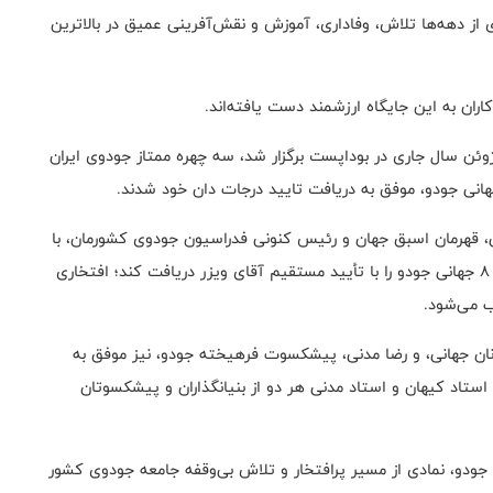
دی از دهه‌ها تلاش، وفاداری، آموزش و نقش‌آفرینی عمیق در بالاترین
ران به این جایگاه ارزشمند دست یافته‌اند.
جریان کنگره سالانه فدراسیون جهانی جودو (IJF) که ۱۱ ژوئن سال جاری در بوداپست برگزار شد، سه چهره ممتاز جودوی ایران
انی جودو، موفق به دریافت تایید درجات دان خود شدند.
 قهرمان اسبق جهان و رئیس کنونی فدراسیون جودوی کشورمان، با
احراز شرایط لازم و طی تمامی مراحل قانونی، موفق شد دان ۸ جهانی جودو را با تأیید مستقیم آقای ویزر دریافت کند؛ افتخاری
ب می‌شود.
نان جهانی، و رضا مدنی، پیشکسوت فرهیخته جودو، نیز موفق به
گفتنی است استاد کیهان و استاد مدنی هر دو از بنیانگذاران و پیشکسوتان
 جودو، نمادی از مسیر پرافتخار و تلاش بی‌وقفه جامعه جودوی کشور