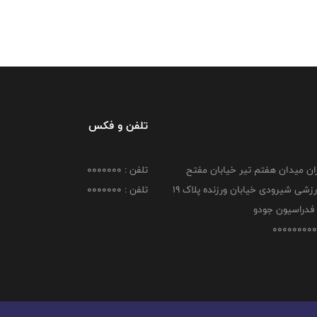
تلفن و فکس
هران میدان هفتم تیر خیابان مفتح
تلفن : 0000000
مجموعه ورزشی شیرودی خیابان ورزنده پلاک ۱۹
تلفن : 0000000
فدراسیون جودو