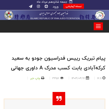
جمعه شانزدهم مرداد ماه
ورود
نسخه آزمایشی
پیام تبریک رییس فدراسیون جودو به سعید
کرکه‌آبادی بابت کسب مدرک A داوری جهانی
16:11
1404/04/16
3456
چاپ خبر