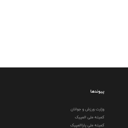
پیوندها
وزارت ورزش و جوانان
کمیته ملی المپیک
کمیته ملی پاراالمپیک