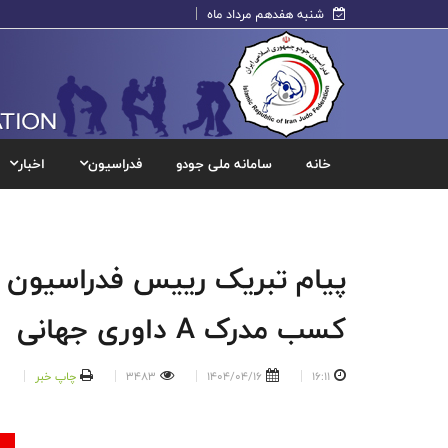
شنبه هفدهم مرداد ماه
خانه
سامانه ملی جودو
فدراسیون
اخبار
پیام تبریک رییس فدراسیون ج
کسب مدرک A داوری جهانی
16:11
1404/04/16
3483
چاپ خبر