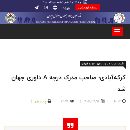
یکشنبه هجدهم مرداد ماه
ورود
نسخه آزمایشی
افتخاری تازه برای داوری جودو ایران:
کرکه‌آبادی؛ صاحب مدرک درجه A داوری جهان
شد
10:02
1404/04/16
3676
چاپ خبر