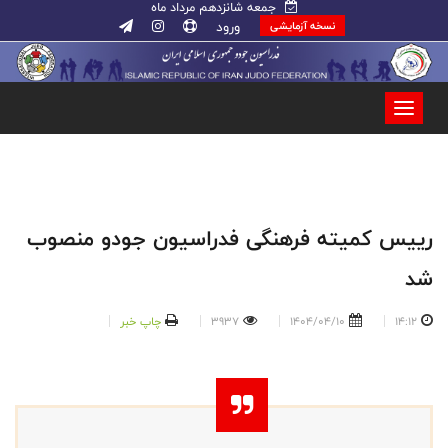
جمعه شانزدهم مرداد ماه
ورود
نسخه آزمایشی
رییس کمیته فرهنگی فدراسیون جودو منصوب
شد
14:12
1404/04/10
3937
چاپ خبر