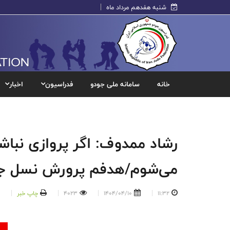
شنبه هفدهم مرداد ماه
خانه
سامانه ملی جودو
فدراسیون
اخبار
رشاد ممدوف: اگر پروازی نباشد
می‌شوم/هدفم پرورش نسل جد
11:32
1404/04/10
4023
چاپ خبر