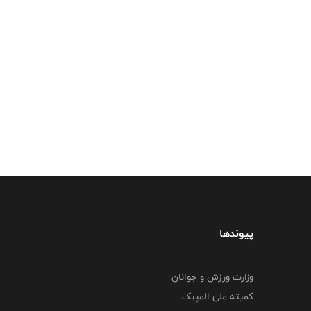
پیوندها
وزارت ورزش و جوانان
کمیته ملی المپیک