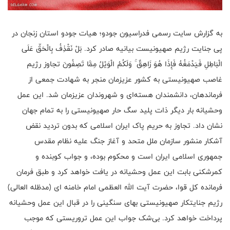
به گزارش سایت رسمی فدراسیون جودو؛ هیات جودو استان زنجان در
پی جنایت رژیم صهیونیست بیانیه صادر کرد. بَلْ نَقْذِفُ بِالْحَقِّ عَلَى
الْبَاطِلِ فَيَدْمَغُهُ فَإِذَا هُوَ زَاهِقٌ ۚ وَلَكُمُ الْوَيْلُ مِمَّا تَصِفُونَ تجاوز رژیم
غاصب صهیونیستی به کشور عزیزمان منجر به شهادت جمعی از
فرماندهان، دانشمندان هسته‌ای و شهروندان عزیزمان شد. این عمل
وحشیانه بار دیگر ذات پلید سگ حار صهیونیستی را به تمام جهان
نشان داد. تجاوز به حریم پاک ایران اسلامی که بدون تردید نقض
آشکار منشور سازمان ملل متحد و آغاز جنگ علیه نظام مقدس
جمهوری اسلامی ایران است و محکوم بوده، و جواب کوبنده و
کمرشکنی بابت این عمل وحشیانه در یافت خواهد کرد و طبق فرمان
فرمانده کل قوا، حضرت آیت الله العظمی امام خامنه ای (مدظله العالی)
رژیم جنایتکار صهیونیستی بهای سنگینی را در قبال این عمل وحشیانه
پرداخت خواهد کرد. بی‌شک جواب این عمل تروریستی که موجب