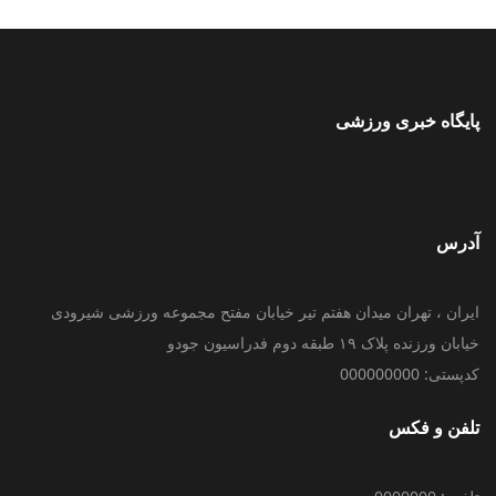
پایگاه خبری ورزشی
آدرس
ایران ، تهران میدان هفتم تیر خیابان مفتح مجموعه ورزشی شیرودی
خیابان ورزنده پلاک ۱۹ طبقه دوم فدراسیون جودو
کدپستی: 000000000
تلفن و فکس