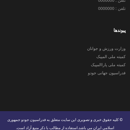
تلفن : 0000000
تلفن : 0000000
پیوندها
وزارت ورزش و جوانان
کمیته ملی المپیک
کمیته ملی پاراالمپیک
فدراسیون جهانی جودو
© کليه حقوق خبری و تصويری اين سايت متعلق به فدراسیون جودو جمهوری
اسلامی ایران می باشد.استفاده از مطالب با ذكر منبع آزاد است.