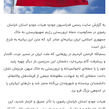
به گزارش سایت رسمی فدراسیون جودو؛ هیات جودو استان خراسان
رضوی در محکومیت حمله تروریستی رژیم صهیونیستی به خاک
جمهوری اسلامی ایران بیانیه‌ای صادر کرد که متن این بیانیه به شرح
ذیل است:
بسم‌الله الرحمن الرحیم در روزهایی که ملت ایران در مسیر عزت، اقتدار
و پیشرفت گام برمی‌دارد، دشمنان این سرزمین بار دیگر چهره پلید
خود را با حمله‌ای ناجوانمردانه و تروریستی به خاک میهن عزیزمان نشان
دادند؛ حمله‌ای که به شهادت مظلومانه جمعی از فرماندهان والامقام،
دانشمندان برجسته و شهروندان بی‌گناه منجر شد و دل‌های ایرانیان را
در اندوهی بزرگ فرو برد.
هیات جودو استان خراسان رضوی، با تأثر عمیق و انزجار شدید، این
اقدام خصمانه و ضدانسانی رژیم صهیونیستی را به‌عنوان نقض آشکار