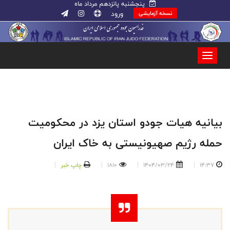
پنجشنبه پانزدهم مرداد ماه
ورود
نسخه آزمایشی
بیانیه هیات جودو استان یزد در محکومیت
حمله رژیم صهیونیستی به خاک ایران
14:37
1404/03/24
1810
چاپ خبر