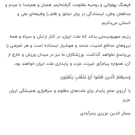
فرهنگ پهلوانی و روحیه مقاومت گرفته‌ایم، همدل و هم‌صدا با مردم و
مدافعان وطن، ایستادگی در برابر تجاوز و ظلم را وظیفه‌ای ملی و
انسانی می‌دانیم.
رژیم صهیونیستی بداند که ملت ایران، در کنار ارتش و سپاه و همه
نیروهای مدافع امنیت، متحد و هوشیار ایستاده است و هر تعرضی را
بی‌پاسخ نخواهد گذاشت. ورزشکاران ما نیز در میدان ورزش و خارج از
آن، همواره پیام‌آور غیرت، عزت و پایداری ملت ایران خواهند بود.
وَسَیَعْلَمُ الَّذینَ ظَلَمُوا أَیَّ مُنْقَلَبٍ یَنْقَلِبُونَ
با آرزوی صلح پایدار برای ملت‌های مظلوم و سرافرازی همیشگی ایران
عزیز.
جمال الدین عزیزی بندرآبادی