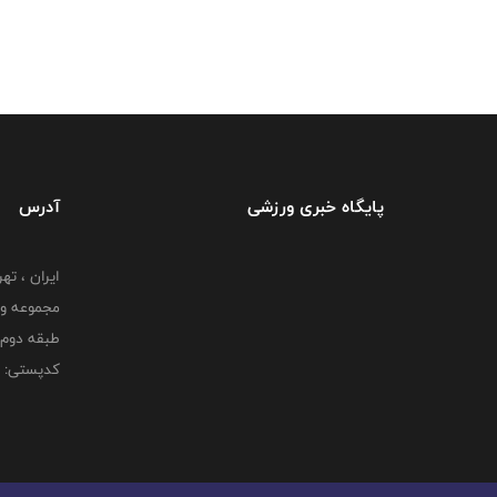
پایگاه خبری ورزشی
آدرس
ایران ، ت
طبقه دوم 
کدپستی: 000000000