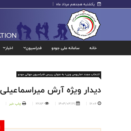
یکشنبه هجدهم مرداد ماه
خانه
سامانه ملی جودو
فدراسیون
اخبار
انتخاب مجدد «ماریوس ویزر» به عنوان رییس فدراسیون جهانی جودو
دیدار ویژه آرش میراسماعیلی با رئیس JF
16:06
1404/03/21
2283
چاپ خبر