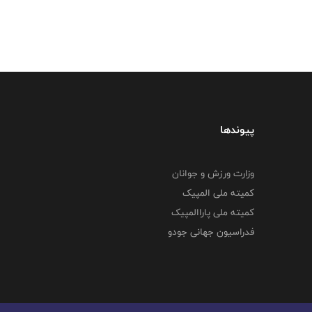
پیوندها
وزارت ورزش و جوانان
کمیته ملی المپیک
کمیته ملی پاراالمپیک
فدراسیون جهانی جودو