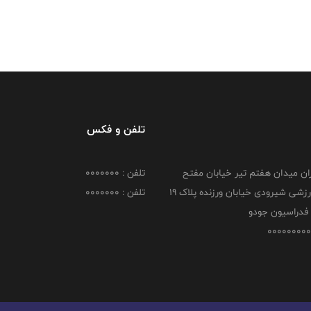
تلفن و فکس
هران میدان هفتم تیر خیابان مفتح
تلفن : 0000000
مجموعه ورزشی شیرودی خیابان ورزنده پلاک ۱۹
تلفن : 0000000
فدراسیون جودو