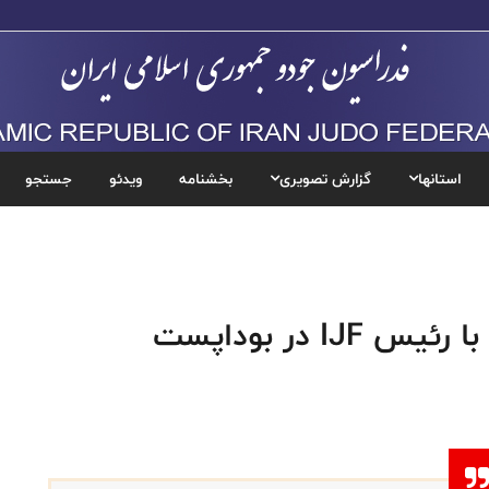
استانها
گزارش تصویری
بخشنامه
ویدئو
جستجو
I در بوداپست