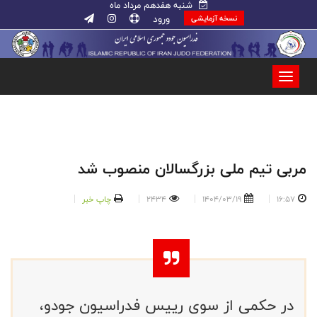
شنبه هفدهم مرداد ماه
ورود
نسخه آزمایشی
مربی تیم ملی بزرگسالان منصوب شد
16:57
1404/03/19
2434
چاپ خبر
در حکمی از سوی رییس فدراسیون جودو،