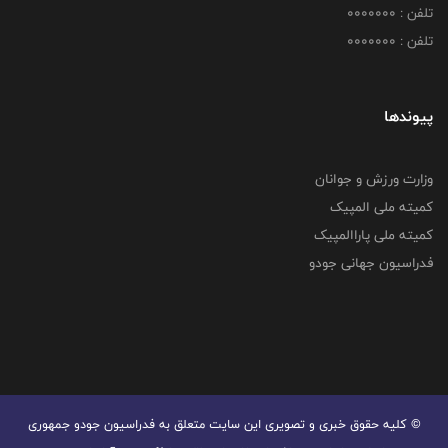
تلفن : 0000000
تلفن : 0000000
پیوندها
وزارت ورزش و جوانان
کمیته ملی المپیک
کمیته ملی پاراالمپیک
فدراسیون جهانی جودو
© کليه حقوق خبری و تصويری اين سايت متعلق به فدراسیون جودو جمهوری