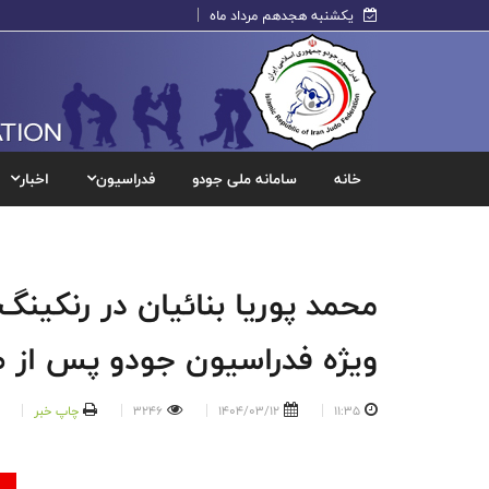
یکشنبه هجدهم مرداد ماه
خانه
سامانه ملی جودو
فدراسیون
اخبار
محمد پوریا بنائیان در رنکین
ویژه فدراسیون جودو پس از ط
11:35
1404/03/12
3246
چاپ خبر