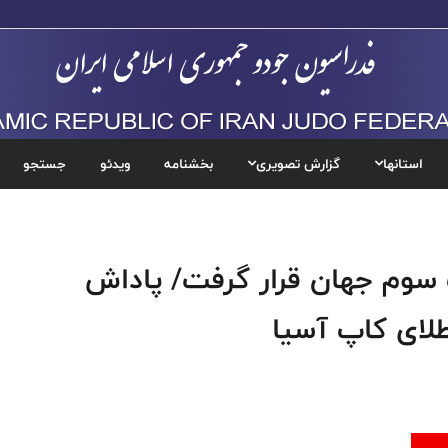
استانها
گزارش تصویری
بخشنامه
ویدئو
جستجو
گ سوم جهان قرار گرفت/ پاداش
لای کاپ آسیا