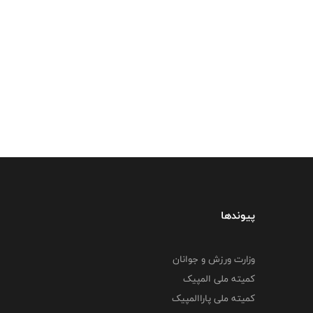
پیوندها
وزارت ورزش و جوانان
کمیته ملی المپیک
کمیته ملی پاراالمپیک