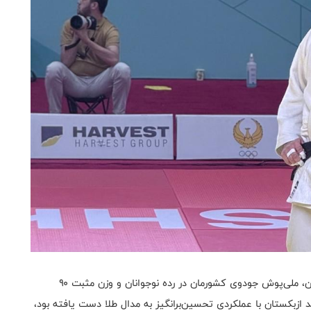
به گزارش سایت رسمی فدراسیون جودو، محمد پوریا بنائیان، ملی‌پوش جودوی کشورمان در رده نوجوانان و وزن مثبت ۹۰
د ازبکستان با عملکردی تحسین‌برانگیز به مدال طلا دست یافته بود،